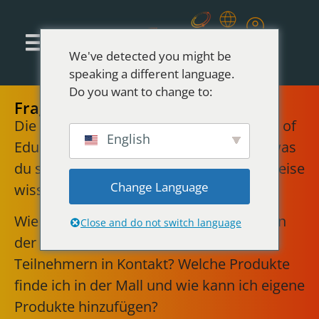
We've detected you might be
speaking a different language.
Do you want to change to:
Fragen & Antworten
Die wichtigsten Fragen rund um die Mall of
English
Education, den Tour Planner und alles, was
du sonst für deine individuelle Bildungsreise
Change Language
wissen musst.
Wie erstelle ich meine individuelle Tour in
Close and do not switch language
der Mall? Wie trete ich mit anderen
Teilnehmern in Kontakt? Welche Produkte
finde ich in der Mall und wie kann ich eigene
Produkte hinzufügen?