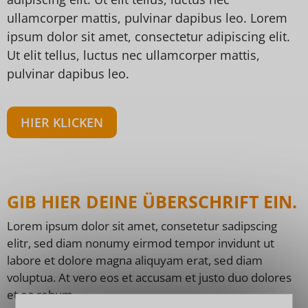
ullamcorper mattis, pulvinar dapibus leo. Lorem
ipsum dolor sit amet, consectetur adipiscing elit.
Ut elit tellus, luctus nec ullamcorper mattis,
pulvinar dapibus leo.
HIER KLICKEN
GIB HIER DEINE ÜBERSCHRIFT EIN.
Lorem ipsum dolor sit amet, consetetur sadipscing
elitr, sed diam nonumy eirmod tempor invidunt ut
labore et dolore magna aliquyam erat, sed diam
voluptua. At vero eos et accusam et justo duo dolores
et ea rebum.