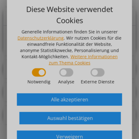
Diese Website verwendet
Akkordeon Nr. 1
Cookies
Lorem ipsum dolor sit amet, consectetur
Generelle Informationen finden Sie in unserer
Datenschutzerklärung
. Wir nutzen Cookies für die
adipiscing elit. Ut elit tellus, luctus nec
einwandfreie Funktionalität der Website,
ullamcorper mattis, pulvinar dapibus leo.
anonyme Statistikzwecke, Personalisierung und
Kontakt-Möglichkeiten.
Weitere Informationen
zum Thema Cookies
Akkordeon #2
Notwendig
Analyse
Externe Dienste
Akkordeon #2
Alle akzeptieren
Akkordeon #2
Auswahl bestätigen
Verweigern