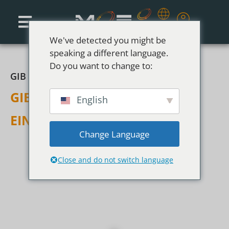
We've detected you might be
speaking a different language.
Do you want to change to:
GIB HIER DEINE ÜBERSCHRIFT EIN.
GIB HIER DEINE ÜBERSCHRIFT
English
EIN.
Change Language
Benutze den SMARTfloor als Taschenrechner!
Wähle zunächst eine Zahl, dann das
Close and do not switch language
vorgegebene Rechenzeichen und anschließend
wieder eine Zahl, um das Zielergebnis zu
erreichen. Aber Achtung: Jede Zahl kann pro
Rechnung nur einmal verwendet werden…