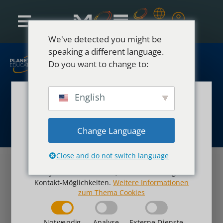
We've detected you might be
speaking a different language.
Do you want to change to:
English
Datenschutzerklärung
Impressum
Diese Website verwendet
Cookies
© 2026 LUCAS-NÜLLE GMBH
Change Language
ALL RIGHTS RESERVED.
Generelle Informationen finden Sie in unserer
Datenschutzerklärung
. Wir nutzen Cookies für die
Close and do not switch language
einwandfreie Funktionalität der Website,
anonyme Statistikzwecke, Personalisierung und
Kontakt-Möglichkeiten.
Weitere Informationen
zum Thema Cookies
Notwendig
Analyse
Externe Dienste